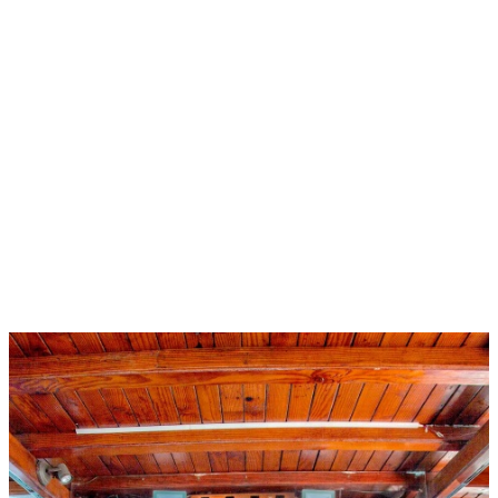
Characteristics
FAQ
Français
Español
English
Deutsch
Italiano
© 2023 Barca Samba. Todos los derechos reservados | Diseño
realizado por
LaBodoni
Condiciones Legales
|
Condiciones de Compra
|
Política de Cookies
Contacto