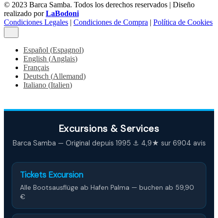
© 2023 Barca Samba. Todos los derechos reservados | Diseño
realizado por
LaBodoni
Condiciones Legales
|
Condiciones de Compra
|
Política de Cookies
Español
(
Espagnol
)
English
(
Anglais
)
Français
Deutsch
(
Allemand
)
Italiano
(
Italien
)
Excursions & Services
Barca Samba — Original depuis 1995 ⚓ 4,9★ sur 6904 avis
Tickets Excursion
Alle Bootsausflüge ab Hafen Palma — buchen ab 59,90
€