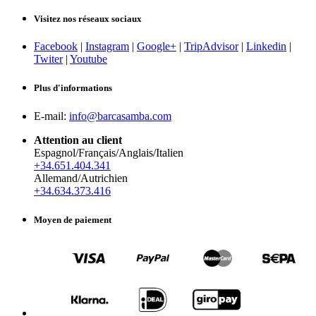
Visitez nos réseaux sociaux
Facebook
|
Instagram
|
Google+
|
TripAdvisor
|
Linkedin
|
Twiter
|
Youtube
Plus d'informations
E-mail:
info@barcasamba.com
Attention au client
Espagnol/Français/Anglais/Italien
+34.651.404.341
Allemand/Autrichien
+34.634.373.416
Moyen de paiement